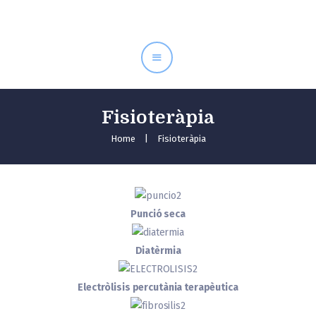
Inici
Serveis
Equip
Tarifes
Fisioteràpia
Contacte
Home
Fisioteràpia
Punció seca
Diatèrmia
Electròlisis percutània terapèutica